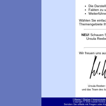
Die Darstel
Fakten zu 
Weiterführ
Wählen Sie einfac
Themengebiete Ihr
NEU!
Schauen S
Ursula Reebe
Wir freuen uns auf
Ursula Reeber-
und das Team des Isar
|
Home
|
Dialog
|
Impressum
Copyright © 2016 Isariuk-Institut
Senden Sie eMails mit Fragen oder K