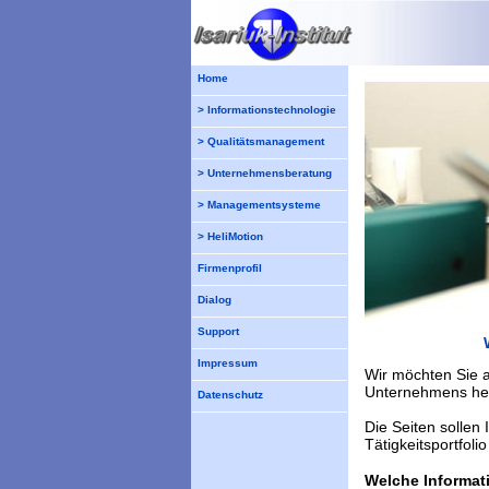
Home
> Informationstechnologie
> Qualitätsmanagement
> Unternehmensberatung
> Managementsysteme
> HeliMotion
Firmenprofil
Dialog
Support
Impressum
Wir möchten Sie a
Unternehmens her
Datenschutz
Die Seiten sollen
Tätigkeitsportfoli
Welche Informat